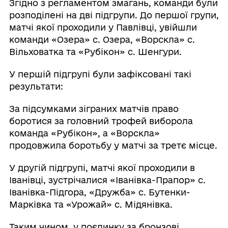
Згідно з регламентом змагань, команди були
розподілені на дві підгрупи. До першої групи,
матчі якої проходили у Павлівці, увійшли
команди «Озера» с. Озера, «Ворскла» с.
Вільховатка та «Рубікон» с. Шенгури.
У першій підгрупі були зафіксовані такі
результати:
За підсумками зіграних матчів право
боротися за головний трофей виборола
команда «Рубікон», а «Ворскла»
продовжила боротьбу у матчі за третє місце.
У другій підгрупі, матчі якої проходили в
Іванівці, зустрічалися «Іванівка-Прапор» с.
Іванівка-Підгора, «Дружба» с. Бутенки-
Марківка та «Урожай» с. Мідянівка.
Таким чином, у поєдинку за бронзові