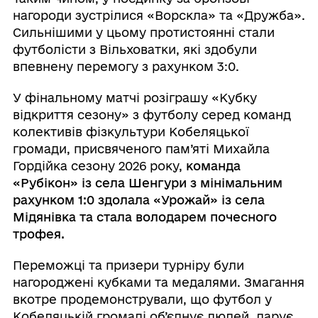
нагороди зустрілися «Ворскла» та «Дружба».
Сильнішими у цьому протистоянні стали
футболісти з Вільховатки, які здобули
впевнену перемогу з рахунком 3:0.
У фінальному матчі розіграшу «Кубку
відкриття сезону» з футболу серед команд
колективів фізкультури Кобеляцької
громади, присвяченого пам’яті Михайла
Гордійка сезону 2026 року,
команда
«Рубікон» із села Шенгури з мінімальним
рахунком 1:0 здолала «Урожай» із села
Мідянівка та стала володарем почесного
трофея.
Переможці та призери турніру були
нагороджені кубками та медалями. Змагання
вкотре продемонстрували, що футбол у
Кобеляцькій громаді об’єднує людей, дарує