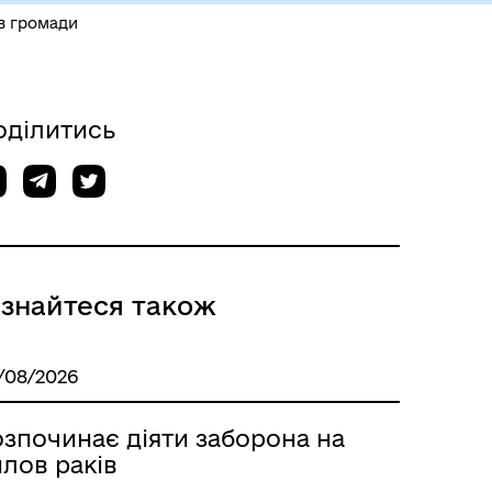
в громади
оділитись
ізнайтеся також
/08/2026
озпочинає діяти заборона на
лов раків