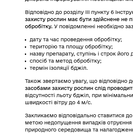
Відповідно до розділу ІІІ пункту 6 Інстру
захисту рослин має бути здійснене не п
обробітку.
У повідомленні необхідно за
дату та час проведення обробітку;
територію та площу обробітку;
назву препарату, ступінь і строк його д
спосіб та метод обробітку;
термін ізоляції бджіл.
Також звертаємо увагу, що відповідно до 
засобами захисту рослин слід проводити
відсутності льоту бджіл, при мінімальни
швидкості вітру до 4 м/с.
Закликаємо відповідально ставитися до
метою недопущення випадків отруєння
природного середовища та налагодженн