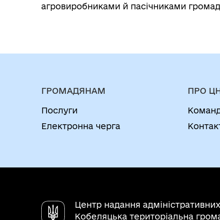
агровиробниками й пасічниками громад
ГРОМАДЯНАМ
ПРО Ц
Послуги
Коман
Електронна черга
Контак
Центр надання адміністративних
Кобеляцька територіальна гром