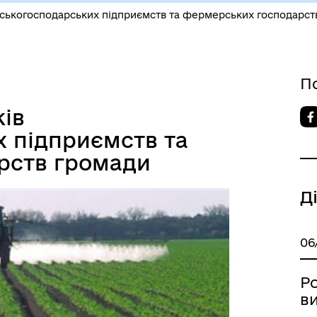
льськогосподарських підприємств та фермерських господарст
П
ків
х підприємств та
рств громади
Д
06
Р
ви