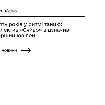
/08/2026
ять років у ритмі танцю:
олектив «Сяйво» відзначив
ерший ювілей
і новини