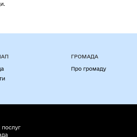
и.
НАП
ГРОМАДА
да
Про громаду
ти
 послуг
ада