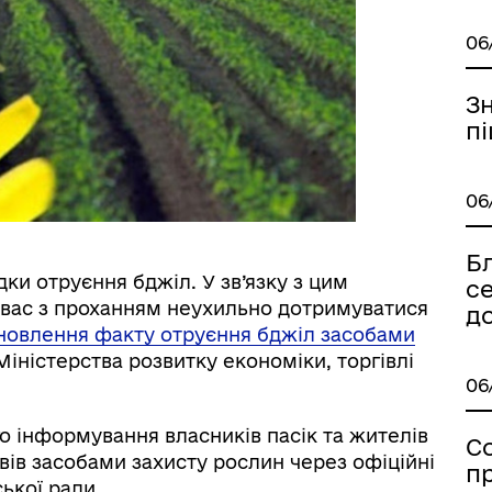
06
З
пі
06
Бл
ки отруєння бджіл. У зв’язку з цим
с
 вас з проханням неухильно дотримуватися
до
тановлення факту отруєння бджіл засобами
Міністерства розвитку економіки, торгівлі
06
о інформування власників пасік та жителів
С
вів засобами захисту рослин через офіційні
п
ької ради.