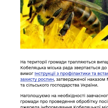
На території громади трапляються випад
Кобеляцька міська рада звертається до
вимог
Інструкції з профілактики та вс
захисту рослин
, затвердженої наказом 
та сільського господарства України.
Наголошуємо на необхідності завчасног
громади про проведення обробітку посі
джерела інформування Кобеляцької міс