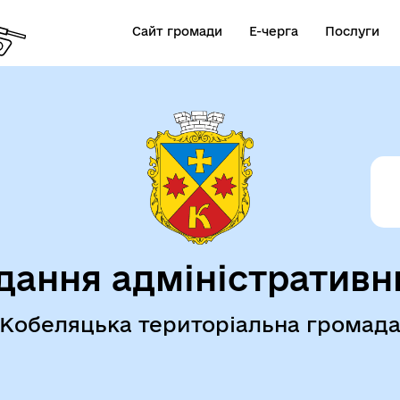
Сайт громади
Е-черга
Послуги
дання адміністративн
Кобеляцька територіальна громад