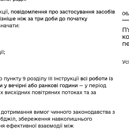
кції,
повідомлення про застосування засобів
06
ізніше ніж за три доби до початку
значати:
П'
к
п
ії;
Ус
пункту 9 розділу ІІІ Інструкції
всі роботи із
 у вечірні або ранкові години
— у період
х висхідних повітряних потоках та за
 дотримання вимог чинного законодавства з
 бджіл, збереження навколишнього
я ефективної взаємодії між