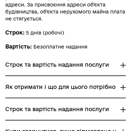
адреси. За присвоєння адреси об’єкта
будівництва, об’єкта нерухомого майна плата
не стягується.
Строк:
5 днів (робочі)
Вартість:
Безоплатне надання
Строк та вартість надання послуги
Звичайне надання
Як отримати і що для цього потрібно
Адміністративний збір: Безоплатне надання /
0 UAH /
Строк надання: 5 днів (робочі)
Де отримати
Строк та вартість надання послуги
Районні, районні у містах Києві та
Севастополі державні адміністрації
Виконавчі органи сільських, селищних,