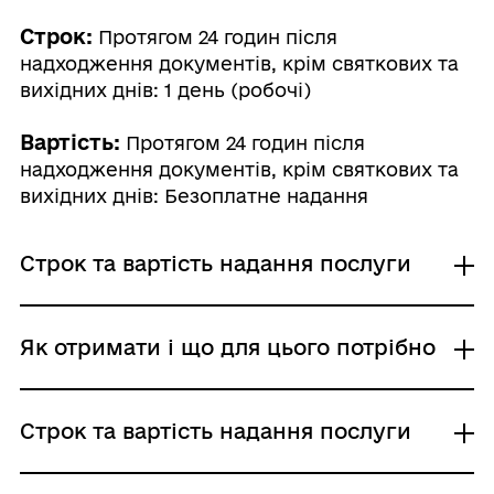
Строк:
Протягом 24 годин після
надходження документів, крім святкових та
вихідних днів: 1 день (робочі)
Вартість:
Протягом 24 годин після
надходження документів, крім святкових та
вихідних днів: Безоплатне надання
Строк та вартість надання послуги
Протягом 24 годин після надходження
Як отримати і що для цього потрібно
документів, крім святкових та вихідних
днів
Де отримати
Строк та вартість надання послуги
Адміністративний збір: Безоплатне надання /
0 UAH /
Районні, районні у місті Києві (у разі
Строк надання: 1 день (робочі)
утворення) та місті Севастополі ради